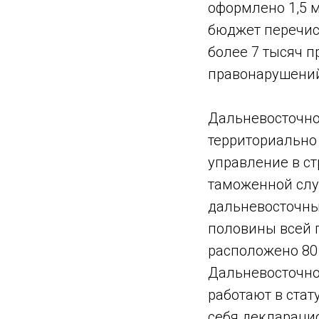
оформлено 1,5 м
бюджет перечис
более 7 тысяч п
правонарушений
Дальневосточно
территориально
управление в с
таможенной слу
дальневосточны
половины всей 
расположено 80 
Дальневосточно
работают в стат
себя деклараци