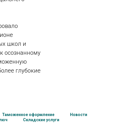
ровало
гионе
ых школ и
 к осознанному
аможенную
более глубокие
Таможенное оформление
Новости
ключ
Складские услуги